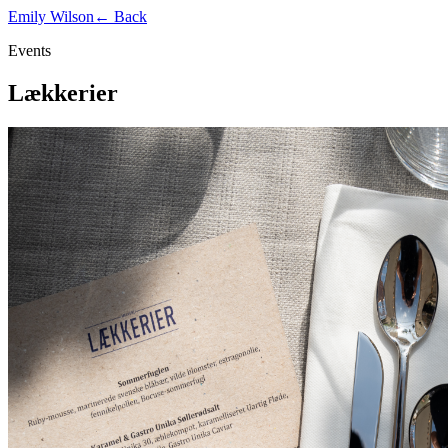
Emily Wilson
← Back
Events
Lækkerier